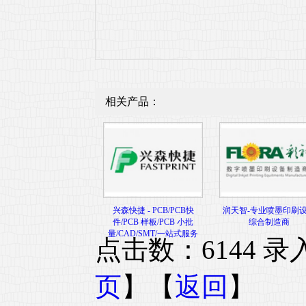
相关产品：
兴森快捷 - PCB/PCB快
润天智-专业喷墨印刷
件/PCB 样板/PCB 小批
综合制造商
量/CAD/SMT/一站式服务
点击数：6144 录入时
页
】【
返回
】