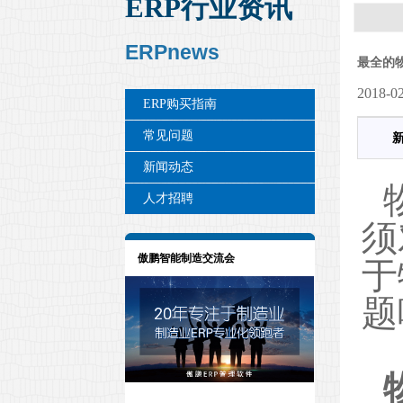
ERP行业资讯
ERPnews
最全的
2018-0
ERP购买指南
常见问题
新闻动态
人才招聘
须
傲鹏智能制造交流会
于
题