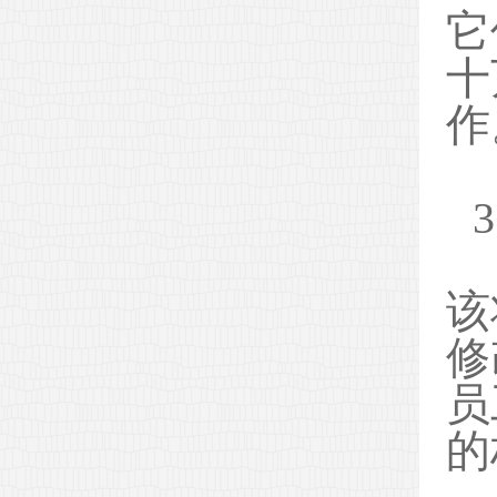
它
十
作
该
修
员
的