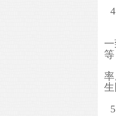
一
等
率
生